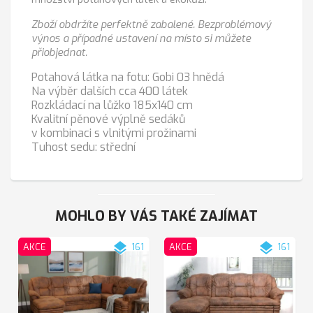
Zboží obdržíte perfektně zabalené. Bezproblémový
výnos a případné ustavení na místo si můžete
přiobjednat.
Potahová látka na fotu: Gobi 03 hnědá
Na výběr dalších cca 400 látek
Rozkládací na lůžko 185x140 cm
Kvalitní pěnové výplně sedáků
v kombinaci s vlnitými prožinami
Tuhost sedu: střední
MOHLO BY VÁS TAKÉ ZAJÍMAT
layers
layers
AKCE
161
AKCE
161