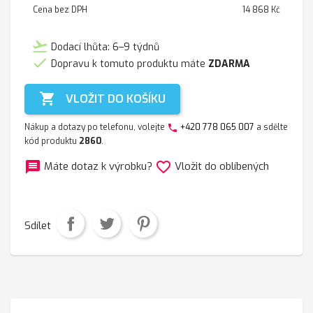
Cena bez DPH
14 868 Kč
flight_takeoff
Dodací lhůta: 6–9 týdnů

Dopravu k tomuto produktu máte
ZDARMA

VLOŽIT DO KOŠÍKU
Nákup a dotazy po telefonu, volejte
+420 778 065 007
a sdělte
phone
kód produktu
2860
.
message
favorite_border
Máte dotaz k výrobku?
Vložit do oblíbených
Sdílet