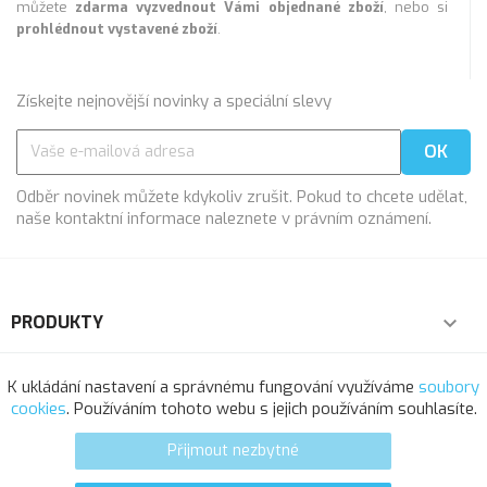
můžete
zdarma vyzvednout Vámi objednané zboží
, nebo si
prohlédnout vystavené zboží
.
Získejte nejnovější novinky a speciální slevy
Odběr novinek můžete kdykoliv zrušit. Pokud to chcete udělat,
naše kontaktní informace naleznete v právním oznámení.
PRODUKTY

NAŠE SPOLEČNOST

K ukládání nastavení a správnému fungování využíváme
soubory
cookies
. Používáním tohoto webu s jejich používáním souhlasíte.
VÁŠ ÚČET

Přijmout nezbytné