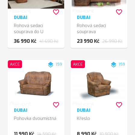
favorite_border
favorite_border
DUBAI
DUBAI
Rohová sedací
Rohová sedací
souprava do U
souprava
36 990 Kč
23 990 Kč
41 690 Kč
26 990 Kč
layers
layers
AKCE
159
AKCE
159
favorite_border
favorite_border
DUBAI
DUBAI
Pohovka dvoumístná
Křeslo
11 990 Kč
8 990 Kč
14 590 Kč
10 900 Kč