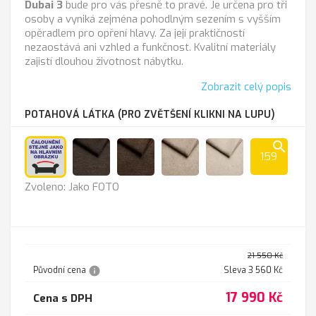
Dubai 3
bude pro vás přesně to pravé. Je určena pro tři
osoby a vyniká zejména pohodlným sezením s vyšším
opěradlem pro opření hlavy. Za její praktičností
nezaostává ani vzhled a funkčnost. Kvalitní materiály
zajistí dlouhou životnost nábytku.
Zobrazit celý popis
POTAHOVÁ LÁTKA (PRO ZVĚTŠENÍ KLIKNI NA LUPU)
search
159
Jako
Lira
Lira
Lira
Lira
Zvoleno: Jako FOTO
FOTO
1201
1202
1203
1204
chocolate
brown
beige
almond
21 550 Kč
info
Původní cena
Sleva 3 560 Kč
17 990 Kč
Cena s DPH