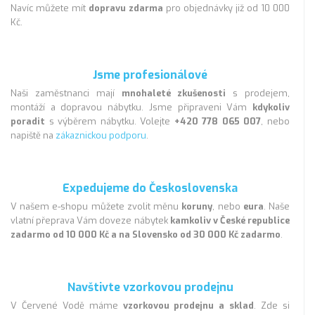
Navíc můžete mít
dopravu zdarma
pro objednávky již od 10 000
Kč.
Jsme profesionálové
Naši zaměstnanci mají
mnohaleté zkušenosti
s prodejem,
montáží a dopravou nábytku. Jsme připraveni Vám
kdykoliv
poradit
s výběrem nábytku. Volejte
+420 778 065 007
, nebo
napiště na
zákaznickou podporu
.
Expedujeme do Československa
V našem e-shopu můžete zvolit měnu
koruny
, nebo
eura
. Naše
vlatní přeprava Vám doveze nábytek
kamkoliv v České republice
zadarmo od 10 000 Kč a na Slovensko od 30 000 Kč zadarmo
.
Navštivte vzorkovou prodejnu
V Červené Vodě máme
vzorkovou prodejnu a sklad
. Zde si