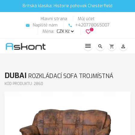
Britská klasika: Historie pohovek Chesterfield
Hlavní strana
Můj účet
Napiště nám
+420778065007
email
phone
0
Měna:
favorite_border
search
shopping_cart
person_outline
DUBAI
ROZKLÁDACÍ SOFA TROJMÍSTNÁ
KÓD PRODUKTU: 2860