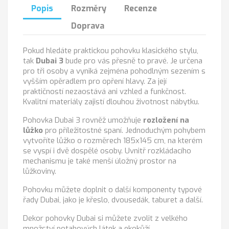
Popis
Rozměry
Recenze
Doprava
Pokud hledáte praktickou pohovku klasického stylu,
tak
Dubai 3
bude pro vás přesně to pravé. Je určena
pro tři osoby a vyniká zejména pohodlným sezením s
vyšším opěradlem pro opření hlavy. Za její
praktičností nezaostává ani vzhled a funkčnost.
Kvalitní materiály zajistí dlouhou životnost nábytku.
Pohovka Dubai 3 rovněž umožňuje
rozložení na
lůžko
pro příležitostné spaní. Jednoduchým pohybem
vytvoříte lůžko o rozměrech 185x145 cm, na kterém
se vyspí i dvě dospělé osoby. Uvnitř rozkládacího
mechanismu je také menší úložný prostor na
lůžkoviny.
Pohovku můžete doplnit o další komponenty typové
řady Dubai, jako je křeslo, dvousedák, taburet a další.
Dekor pohovky Dubai si můžete zvolit z velkého
množství potahových látek a ekokůží.