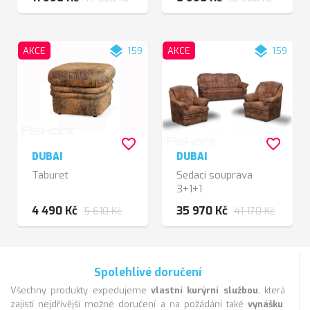
layers
layers
AKCE
159
AKCE
159
favorite_border
favorite_border
DUBAI
DUBAI
Taburet
Sedací souprava
3+1+1
4 490 Kč
35 970 Kč
5 610 Kč
41 170 Kč
Spolehlivé doručení
Všechny produkty expedujeme
vlastní kurýrní službou
, která
zajistí nejdřívější možné doručení a na požádání také
vynášku
.