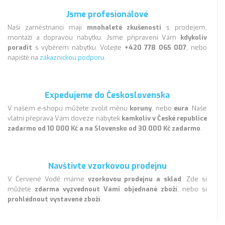
Jsme profesionálové
Naši zaměstnanci mají
mnohaleté zkušenosti
s prodejem,
montáží a dopravou nábytku. Jsme připraveni Vám
kdykoliv
poradit
s výběrem nábytku. Volejte
+420 778 065 007
, nebo
napiště na
zákaznickou podporu
.
Expedujeme do Československa
V našem e-shopu můžete zvolit měnu
koruny
, nebo
eura
. Naše
vlatní přeprava Vám doveze nábytek
kamkoliv v České republice
zadarmo od 10 000 Kč a na Slovensko od 30 000 Kč zadarmo
.
Navštivte vzorkovou prodejnu
V Červené Vodě máme
vzorkovou prodejnu a sklad
. Zde si
můžete
zdarma vyzvednout Vámi objednané zboží
, nebo si
prohlédnout vystavené zboží
.