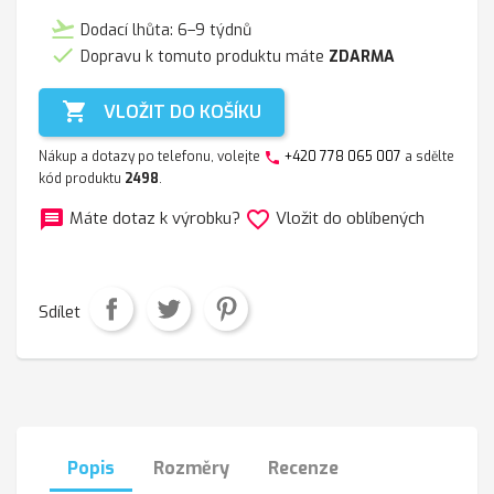
flight_takeoff
Dodací lhůta: 6–9 týdnů

Dopravu k tomuto produktu máte
ZDARMA

VLOŽIT DO KOŠÍKU
Nákup a dotazy po telefonu, volejte
+420 778 065 007
a sdělte
phone
kód produktu
2498
.
message
favorite_border
Máte dotaz k výrobku?
Vložit do oblíbených
Sdílet
Popis
Rozměry
Recenze