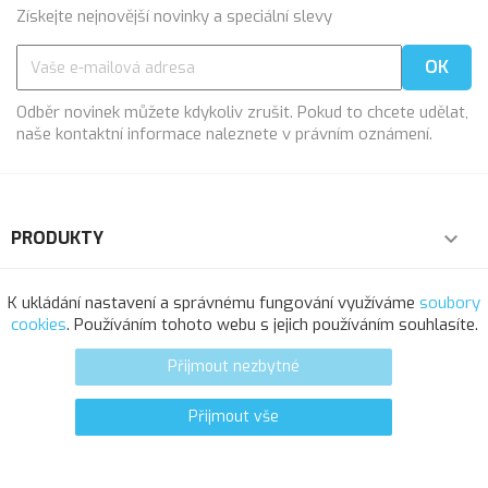
Získejte nejnovější novinky a speciální slevy
Odběr novinek můžete kdykoliv zrušit. Pokud to chcete udělat,
naše kontaktní informace naleznete v právním oznámení.
PRODUKTY

NAŠE SPOLEČNOST

K ukládání nastavení a správnému fungování využíváme
soubory
cookies
. Používáním tohoto webu s jejich používáním souhlasíte.
VÁŠ ÚČET

Přijmout nezbytné
INFORMACE O OBCHODU
Přijmout vše
0
favorite_border
© 2025 - Softresource, spol. s r.o.