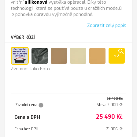
vnitřní
silikonová
vystýlka opěradel. Díky této
technologii, která se používá pouze u dražších modelů,
je pohovka opravdu vyjímečně pohodlné.
Zobrazit celý popis
VÝBĚR KŮŽÍ
search
42
Jako
Anthrazit
Cappucino
K-
K
Zvoleno: Jako Foto
Foto
100
-
sl.kost
211
28 490 Kč
info
Původní cena
Sleva 3 000 Kč
25 490 Kč
Cena s DPH
Cena bez DPH
21 066 Kč