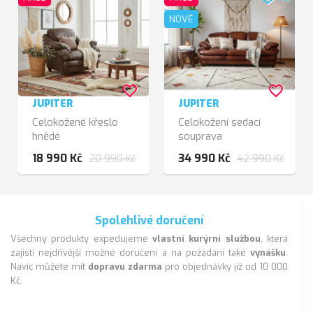
NOVÉ
favorite_border
favorite_border
JUPITER
JUPITER
Celokožené křeslo
Celokožení sedací
hnědé
souprava
hnědovínová
18 990 Kč
34 990 Kč
20 990 Kč
42 990 Kč
Spolehlivé doručení
Všechny produkty expedujeme
vlastní kurýrní službou
, která
zajistí nejdřívější možné doručení a na požádání také
vynášku
.
Navíc můžete mít
dopravu zdarma
pro objednávky již od 10 000
Kč.