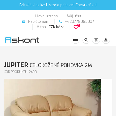
Britská klasika: Historie pohovek Chesterfield
Hlavní strana
Můj účet
Napiště nám
+420778065007
email
phone
0
Měna:
favorite_border
search
shopping_cart
person_outline
JUPITER
CELOKOŽENÉ POHOVKA 2M
KÓD PRODUKTU: 2498