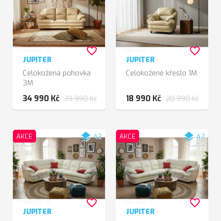
favorite_border
favorite_border
JUPITER
JUPITER
Celokožená pohovka
Celokožené křeslo 1M
3M
34 990 Kč
18 990 Kč
39 990 Kč
20 990 Kč
layers
layers
AKCE
42
AKCE
42
favorite_border
favorite_border
JUPITER
JUPITER