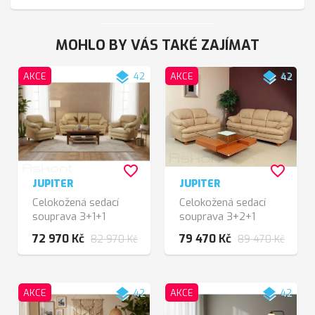
MOHLO BY VÁS TAKÉ ZAJÍMAT
layers
layers
AKCE
42
AKCE
42
favorite_border
favorite_border
JUPITER
JUPITER
Celokožená sedací
Celokožená sedací
souprava 3+1+1
souprava 3+2+1
72 970 Kč
79 470 Kč
82 970 Kč
89 470 Kč
layers
layers
AKCE
42
AKCE
42