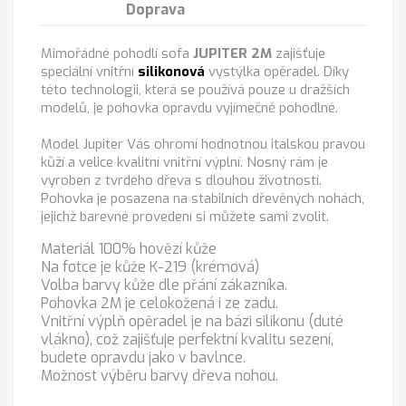
Doprava
Mimořádné pohodlí sofa
JUPITER
2M
zajišťuje
speciální vnitřní
silikonová
vystýlka opěradel. Díky
této technologii, která se používá pouze u dražších
modelů, je pohovka opravdu vyjímečně pohodlné.
Model Jupiter Vás ohromí hodnotnou italskou pravou
kůží
a velice kvalitní vnitřní výplní. Nosný rám je
vyroben z tvrdého dřeva s dlouhou životností.
Pohovka je posazena na stabilních dřevěných nohách,
jejichž barevné provedení si můžete sami zvolit.
Materiál 100% hovězí kůže
Na fotce je kůže K-219 (krémová)
Volba barvy kůže dle přání zákazníka.
Pohovka 2M je celokožená i ze zadu.
Vnitřní výplň opěradel je na bázi silikonu (duté
vlákno), což zajišťuje perfektní kvalitu sezení,
budete opravdu jako v bavlnce.
Možnost výběru barvy dřeva nohou.