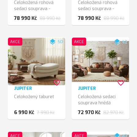
Celokožená rohová
Celokožená rohová
sedací souprava -
sedací souprava -
levá
pravá
78 990 Kč
78 990 Kč
88 990 Kč
88 990 Kč
layers
layers
AKCE
50
AKCE
42
favorite_border
favorite_border
JUPITER
JUPITER
Celokožený taburet
Celokožená sedací
souprava hnědá
6 990 Kč
72 970 Kč
7 990 Kč
82 970 Kč
layers
AKCE
AKCE
42