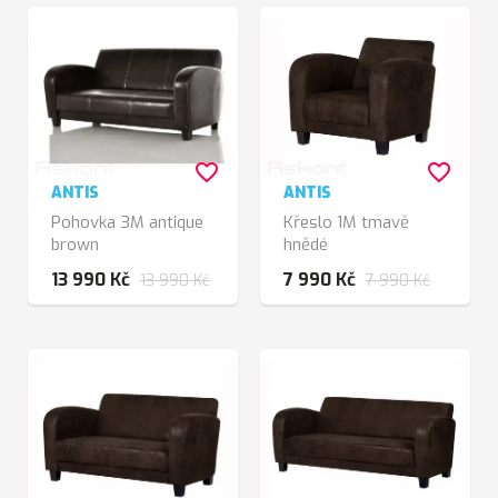
favorite_border
favorite_border
ANTIS
ANTIS
Pohovka 3M antique
Křeslo 1M tmavě
brown
hnědé
13 990 Kč
7 990 Kč
13 990 Kč
7 990 Kč