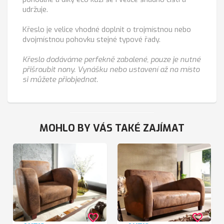
udržuje.
Křeslo je velice vhodné doplnit o trojmístnou nebo
dvojmístnou pohovku stejné typové řady.
Křeslo dodáváme perfekně zabalené, pouze je nutné
přišroubit nony. Vynášku nebo ustavení až na místo
si můžete přiobjednat.
MOHLO BY VÁS TAKÉ ZAJÍMAT
favorite_border
favorite_border