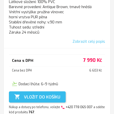
Látkové složení: 100% PVC
Barevné provedení: Antique Brown, tmavě hnědá
Vnitřní vystýlka: pružina vlnovec
horní vrstva PUR pěna
Stabilní dřevěné nohy: v.90 mm
Tuhost sedu: střední
Záruka 24 měsíců
Zobrazit celý popis
7 990 Kč
Cena s DPH
Cena bez DPH
6 603 Kč
flight_takeoff
Dodací lhůta: 6–9 týdnů

VLOŽIT DO KOŠÍKU
Nákup a dotazy po telefonu, volejte
+420 778 065 007
a sdělte
phone
kód produktu
767
.