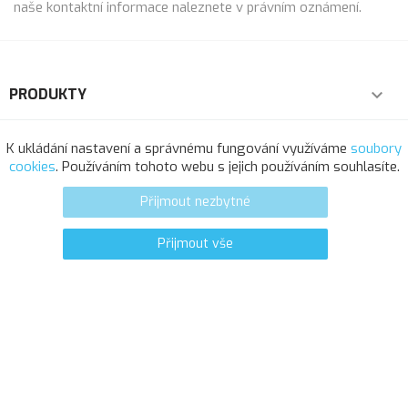
naše kontaktní informace naleznete v právním oznámení.
PRODUKTY

NAŠE SPOLEČNOST

K ukládání nastavení a správnému fungování využíváme
soubory
cookies
. Používáním tohoto webu s jejich používáním souhlasíte.
VÁŠ ÚČET

Přijmout nezbytné
INFORMACE O OBCHODU
Přijmout vše
0
favorite_border
© 2025 - Softresource, spol. s r.o.