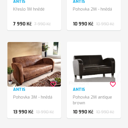
ANTIS
ANTIS
Křeslo 1M hnědé
Pohovka 2M - hnědá
7 990 Kč
10 990 Kč
7 990 Kč
10 990 Kč
favorite_border
favorite_border
ANTIS
ANTIS
Pohovka 3M - hnědá
Pohovka 2M antique
brown
13 990 Kč
10 990 Kč
13 990 Kč
10 990 Kč