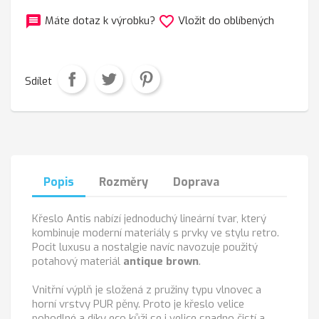
message
favorite_border
Máte dotaz k výrobku?
Vložit do oblíbených
Sdílet
Popis
Rozměry
Doprava
Křeslo Antis nabízí jednoduchý lineární tvar, který
kombinuje moderní materiály s prvky ve stylu retro.
Pocit luxusu a nostalgie navíc navozuje použitý
potahový materiál
antique brown
.
Vnitřní výplň je složená z pružiny typu vlnovec a
horní vrstvy PUR pěny.
Proto je křeslo velice
pohodlné a díky eco kůži se i velice snadno čistí a