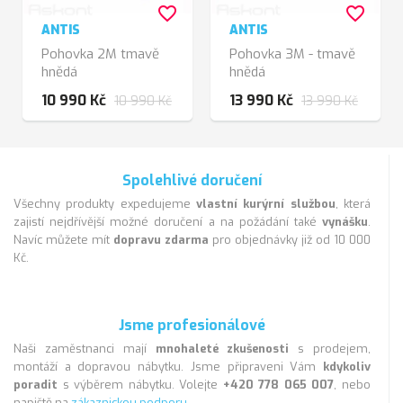
favorite_border
favorite_border
ANTIS
ANTIS
Pohovka 2M tmavě
Pohovka 3M - tmavě
hnědá
hnědá
10 990 Kč
13 990 Kč
10 990 Kč
13 990 Kč
Spolehlivé doručení
Všechny produkty expedujeme
vlastní kurýrní službou
, která
zajistí nejdřívější možné doručení a na požádání také
vynášku
.
Navíc můžete mít
dopravu zdarma
pro objednávky již od 10 000
Kč.
Jsme profesionálové
Naši zaměstnanci mají
mnohaleté zkušenosti
s prodejem,
montáží a dopravou nábytku. Jsme připraveni Vám
kdykoliv
poradit
s výběrem nábytku. Volejte
+420 778 065 007
, nebo
napiště na
zákaznickou podporu
.