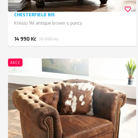
favorite_border
CHESTERFIELD BIS
Křeslo 1M antique brown s puncy
14 990 Kč
19 990 Kč
AKCE