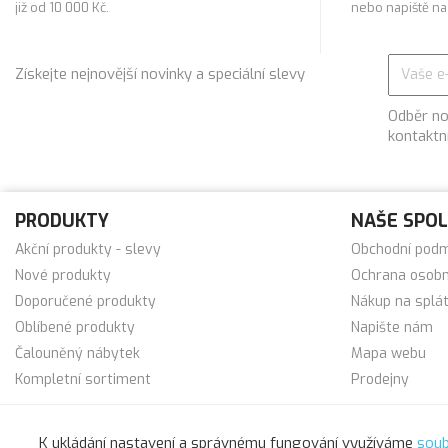
již od 10 000 Kč.
nebo napiště n
Získejte nejnovější novinky a speciální slevy
Odběr no
kontaktn
PRODUKTY
NAŠE SPO
Akční produkty - slevy
Obchodní pod
Nové produkty
Ochrana osobn
Doporučené produkty
Nákup na splá
Oblíbené produkty
Napište nám
Čalouněný nábytek
Mapa webu
Kompletní sortiment
Prodejny
K ukládání nastavení a správnému fungování využíváme
soub