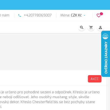
0
ě nám
+420778065007
Měna:
CZK Kč
favorite_border
phone

search
shopping_cart
person_outline
AKCE
M
je určeno pro pohodlné sezení a odpočinek. Křeslo je určeno
e nebojí odlišovat. Jeho osobitý mustang style, skvěle
ovský dekor. Křeslo Chesterfield bis se bez pochyby stane
i.