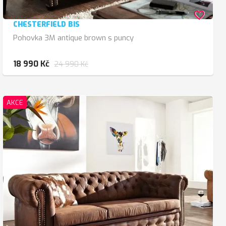
favorite_border
CHESTERFIELD BIS
Pohovka 3M antique brown s puncy
18 990 Kč
24 990 Kč
AKCE