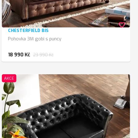
favorite_border
CHESTERFIELD BIS
Pohovka 3M gobi s puncy
18 990 Kč
23 990 Kč
AKCE