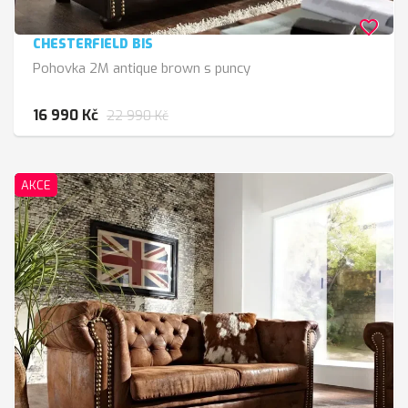
favorite_border
CHESTERFIELD BIS
Pohovka 2M antique brown s puncy
16 990 Kč
22 990 Kč
AKCE