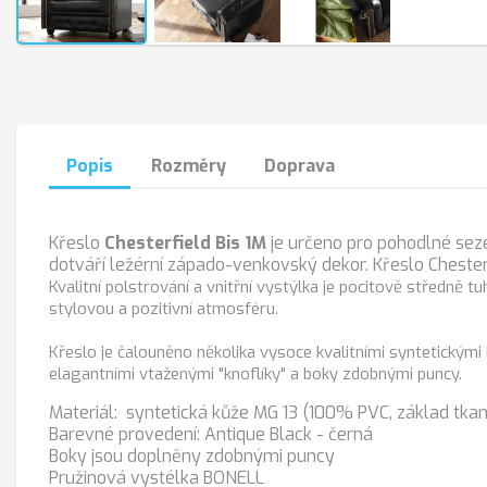
Popis
Rozměry
Doprava
Křeslo
Chesterfield Bis 1M
je určeno pro pohodlné seze
dotváří ležérní západo-venkovský dekor. Křeslo Cheste
Kvalitní polstrování a vnitřní vystýlka je pocitově středně 
stylovou a pozitivní atmosféru.
Křeslo je čalouněno několika vysoce kvalitními syntetický
elagantními vtaženými "knoflíky" a boky zdobnými puncy.
Materiál: syntetická kůže MG 13 (100% PVC, základ tka
Barevné provedení: Antique Black - černá
Boky jsou doplněny zdobnými puncy
Pružinová vystélka BONELL