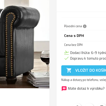
info
Původní cena
Cena s DPH
Cena bez DPH
flight_takeoff
Dodací lhůta: 6–9 týdn

Dopravu k tomuto pro

VLOŽIT DO KOŠÍ
Nákup a dotazy po telefonu, vole
message
f
Máte dotaz k výrobku?