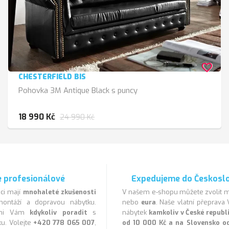
favorite_border
CHESTERFIELD BIS
Pohovka 3M Antique Black s puncy
18 990 Kč
24 990 Kč
 profesionálové
Expedujeme do Českosl
ci mají
mnohaleté zkušenosti
V našem e-shopu můžete zvolit
ontáží a dopravou nábytku.
nebo
eura
. Naše vlatní přeprav
veni Vám
kdykoliv poradit
s
nábytek
kamkoliv v České repub
u. Volejte
+420 778 065 007
,
od 10 000 Kč a na Slovensko o