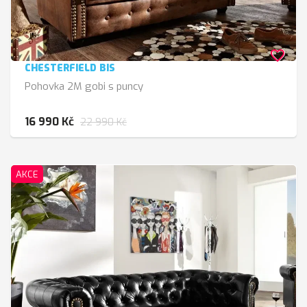
favorite_border
CHESTERFIELD BIS
Pohovka 2M gobi s puncy
16 990 Kč
22 990 Kč
AKCE