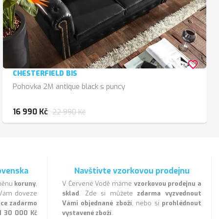
favorite_border
CHESTERFIELD BIS
Pohovka 2M antique black s puncy
16 990 Kč
22 990 Kč
ovenska
Navštivte vzorkovou prodejnu
 měnu
koruny
,
V Červené Vodě máme
vzorkovou prodejnu a
a Vám doveze
sklad
. Zde si můžete
zdarma vyzvednout
lice zadarmo
Vámi objednané zboží
, nebo si
prohlédnout
d 30 000 Kč
vystavené zboží
.