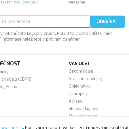
a
zákaznickou podporu
.
zadarmo
.
vinek můžete kdykoliv zrušit. Pokud to chcete udělat, naše
í informace naleznete v právním oznámení.
LEČNOST
VÁŠ ÚČET
Osobní údaje
mínky
Vrácené produkty
ích údajů (GDPR)
Objednávky
tky Essox
Dobropisy
Adresy
Slevové kupóny
Moje oznámení
Moje info
ory cookies
. Používáním tohoto webu s jejich používáním souhlasít