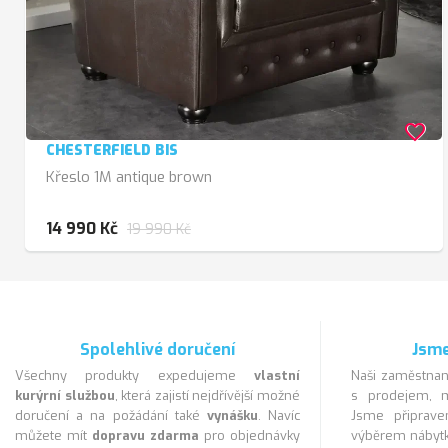
favorite_border
CHESTERFIELD BIS
Křeslo 1M antique brown
14 990 Kč
19 990 Kč
Spolehlivé doručení
Jsme
Všechny produkty expedujeme
vlastní
Naši zaměstnan
kurýrní službou
, která zajistí nejdřívější možné
s prodejem, m
doručení a na požádání také
vynášku
. Navíc
Jsme připra
můžete mít
dopravu zdarma
pro objednávky
výběrem nábytk