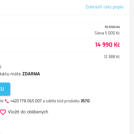
Zobrazit celý popis
19 990 Kč
Sleva 5 000 Kč
14 990 Kč
12 388 Kč
ů
duktu máte
ZDARMA
KU
jte
+420 778 065 007
a sdělte kód produktu
3570
.
phone
avorite_border
Vložit do oblíbených