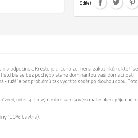
Sdílet
ní a odpočinek. Křeslo je určeno zejména zákazníkům, kteří se 
rfield bis se bez pochyby stane dominantou vaší domácnosti.
tuhá - tužší a bez problémů tak vydržíte sedět po dlouhou dobu. Toto
mi kůžemi, nebo špičkovým mikro semišovým materiálem, příjemně 
niny 100% bavlna),