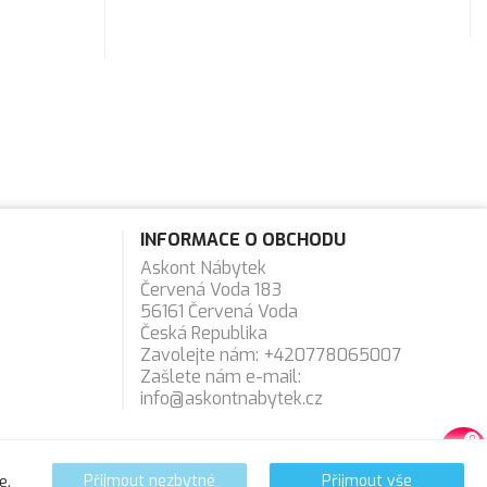
INFORMACE O OBCHODU
Askont Nábytek
Červená Voda 183
56161 Červená Voda
Česká Republika
Zavolejte nám:
+420778065007
Zašlete nám e-mail:
info@askontnabytek.cz
0
favorite_border
e.
Přijmout nezbytné
Přijmout vše