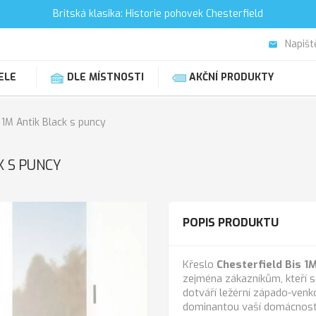
Britská klasika: Historie pohovek Chesterfield
Napišt
email
ELE
DLE MÍSTNOSTI
AKČNÍ PRODUKTY
o 1M Antik Black s puncy
K S PUNCY
POPIS PRODUKTU
Křeslo
Chesterfield Bis 1
zejména zákazníkům, kteří s
dotváří ležérní západo-venk
dominantou vaší domácnost