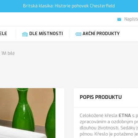
Britská klasika: Historie pohovek Chesterfield
Napišt
email
ELE
DLE MÍSTNOSTI
AKČNÍ PRODUKTY
 1M bílé
POPIS PRODUKTU
Celokožené křesla
ETNA
s p
zpracováním a ozdobným pro
dlouhou životností. Sedáky 
pěnou. Křeslo je potaženo j