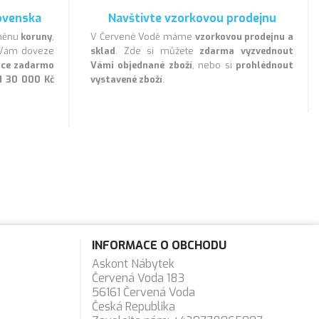
ovenska
Navštivte vzorkovou prodejnu
 měnu
koruny
,
V Červené Vodě máme
vzorkovou prodejnu a
a Vám doveze
sklad
. Zde si můžete
zdarma vyzvednout
lice zadarmo
Vámi objednané zboží
, nebo si
prohlédnout
d 30 000 Kč
vystavené zboží
.
INFORMACE O OBCHODU
Askont Nábytek
Červená Voda 183
56161 Červená Voda
Česká Republika