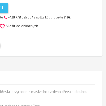
KU
jte
+420 778 065 007
a sdělte kód produktu
3136
.
phone
avorite_border
Vložit do oblíbených
řesla je vyroben z masivního tvrdého dřeva s dlouhou
ou variantu systému Etna.