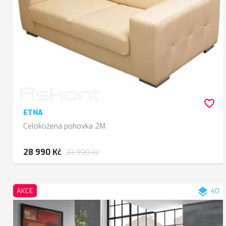
favorite_border
ETNA
Celokožená pohovka 2M
28 990 Kč
33 990 Kč
layers
AKCE
40