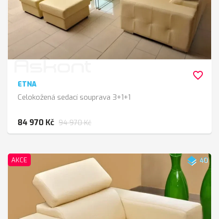
favorite_border
ETNA
Celokožená sedací souprava 3+1+1
84 970 Kč
94 970 Kč
layers
AKCE
40