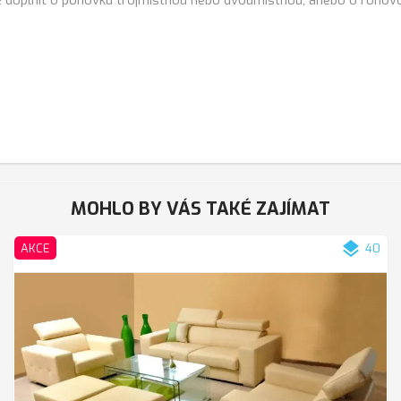
MOHLO BY VÁS TAKÉ ZAJÍMAT
layers
AKCE
40