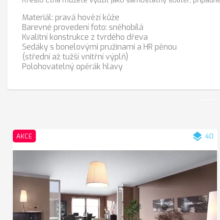
Materiál: pravá hovězí kůže
Barevné provedení foto: sněhobílá
Kvalitní konstrukce z tvrdého dřeva
Sedáky s bonelovými pružinami a HR pěnou
(střední až tužší vnitřní výplň)
Polohovatelný opěrák hlavy
layers
AKCE
40