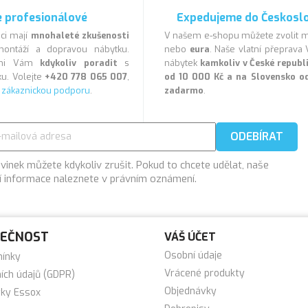
 profesionálové
Expedujeme do Českosl
ci mají
mnohaleté zkušenosti
V našem e-shopu můžete zvolit
ontáží a dopravou nábytku.
nebo
eura
. Naše vlatní přeprav
veni Vám
kdykoliv poradit
s
nábytek
kamkoliv v České repub
u. Volejte
+420 778 065 007
,
od 10 000 Kč a na Slovensko o
a
zákaznickou podporu
.
zadarmo
.
vinek můžete kdykoliv zrušit. Pokud to chcete udělat, naše
í informace naleznete v právním oznámení.
LEČNOST
VÁŠ ÚČET
Osobní údaje
mínky
Vrácené produkty
ích údajů (GDPR)
Objednávky
tky Essox