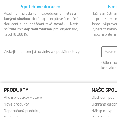
Spolehlivé doručení
Jsme
Všechny produkty expedujeme
vlastní
Naši zaměstnan
kurýrní službou
, která zajistí nejdřívější možné
s prodejem, m
doručení a na požádání také
vynášku
. Navíc
Jsme připra
můžete mít
dopravu zdarma
pro objednávky
výběrem nábytk
již od 10 000 Kč.
nebo napiště n
Získejte nejnovější novinky a speciální slevy
Odběr no
kontaktn
PRODUKTY
NAŠE SPO
Akční produkty - slevy
Obchodní pod
Nové produkty
Ochrana osobn
Doporučené produkty
Nákup na splá