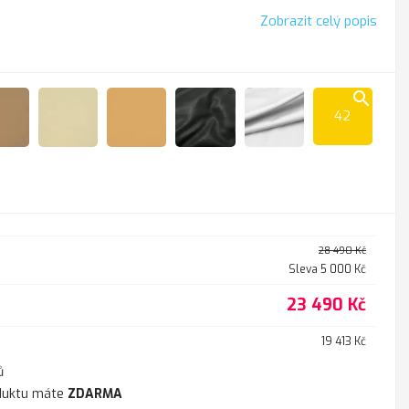
Zobrazit celý popis
search
42
zit
Cappucino
K-
K
K
K
100
-
-
-
sl.kost
211
216
218
černá
white
28 490 Kč
Sleva 5 000 Kč
23 490 Kč
19 413 Kč
ů
duktu máte
ZDARMA