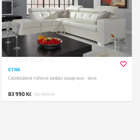
favorite_border
ETNA
Celokožená rohová sedací souprava - levá
83 990 Kč
93 990 Kč