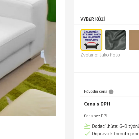
VÝBĚR KŮŽÍ
Jako
Anthra
Zvoleno: Jako Foto
Foto
info
Původní cena
Cena s DPH
Cena bez DPH
flight_takeoff
Dodací lhůta: 6–9 týdn

Dopravu k tomuto pro