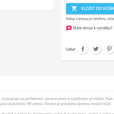

VLOŽIT DO KOŠÍ
Nákup a dotazy po telefonu, vole
message
f
Máte dotaz k výrobku?
Sdílet
Vyznačuje se perfektním zpracováním a ozdobným prošitím. Rám k
soce elastickou HR pěnou. Křeslo je potaženo jemnou hovězí kůží.
ně doplnit o pohovku trojmístnou nebo dvoumístnou, anebo o rohov