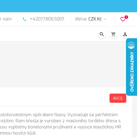
1
ě nám
+420778065007
Měna:
CZK Kč
favorite_border
phone

search
shopping_cart
person_outline
AKCE
olohovatelným opěrákem hlavy. Vyznačuje se perfektním
šitím. Rám křesla je vyroben z masivního tvrdého dřeva s
jsou vyplněny bonelovými pružinami a vysoce elastickou HR
emnou hovězí kůží.