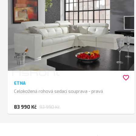
favorite_border
ETNA
Celokožená rohová sedací souprava - pravá
83 990 Kč
93 990 Kč