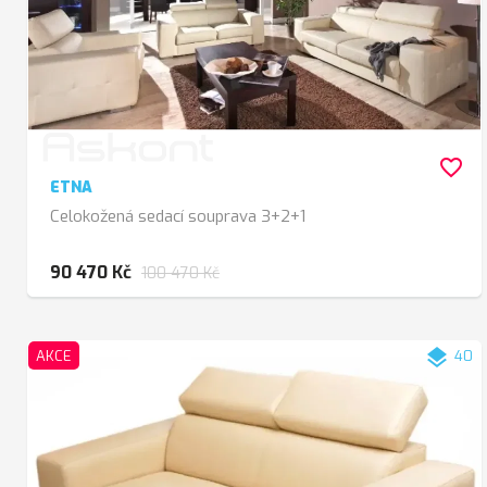
favorite_border
ETNA
Celokožená sedací souprava 3+2+1
90 470 Kč
100 470 Kč
layers
AKCE
40