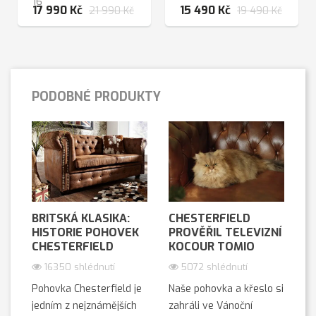
16
17 990 Kč
15 490 Kč
21 990 Kč
19 490 Kč
PODOBNÉ PRODUKTY
BRITSKÁ KLASIKA:
CHESTERFIELD
HISTORIE POHOVEK
PROVĚŘIL TELEVIZNÍ
CHESTERFIELD
KOCOUR TOMIO
16350 shlédnutí
5072 shlédnutí
Pohovka Chesterfield je
Naše pohovka a křeslo si
jedním z nejznámějších
zahráli ve Vánoční