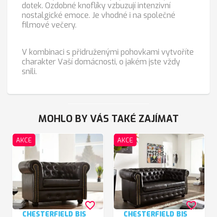
dotek. Ozdobné knoflíky vzbuzují intenzivní
nostalgické emoce. Je vhodné i na společné
filmové večery.
V kombinaci s přidruženými pohovkami vytvoříte
charakter Vaší domácnosti, o jakém jste vždy
snili.
MOHLO BY VÁS TAKÉ ZAJÍMAT
AKCE
AKCE
favorite_border
favorite_border
CHESTERFIELD BIS
CHESTERFIELD BIS