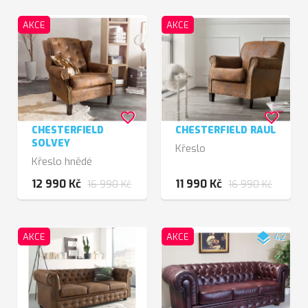
AKCE
AKCE
favorite_border
favorite_border
CHESTERFIELD
CHESTERFIELD RAUL
SOLVEY
Křeslo
Křeslo hnědé
12 990 Kč
11 990 Kč
16 990 Kč
16 990 Kč
layers
AKCE
AKCE
42