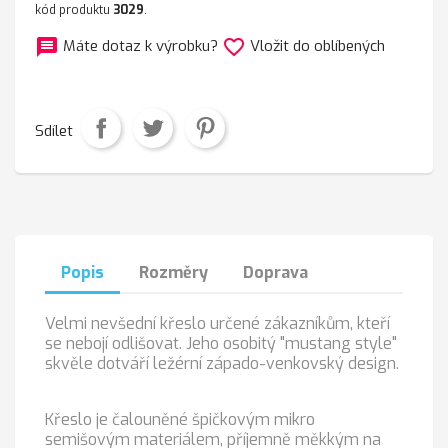
kód produktu
3029
.
message
favorite_border
Máte dotaz k výrobku?
Vložit do oblíbených
Sdílet
Popis
Rozměry
Doprava
Velmi nevšední křeslo určené zákazníkům, kteří
se nebojí odlišovat. Jeho osobitý "mustang style"
skvěle dotváří ležérní západo-venkovský design.
Křeslo je čalouněné špičkovým mikro
semišovým materiálem, příjemně měkkým na