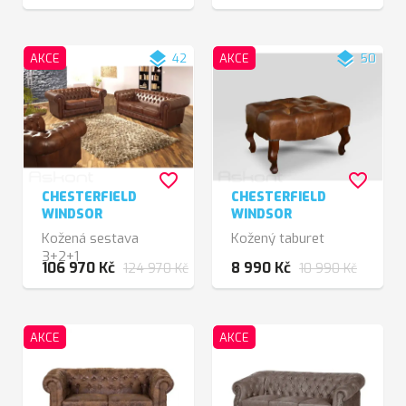
layers
layers
AKCE
42
AKCE
50
favorite_border
favorite_border
CHESTERFIELD
CHESTERFIELD
WINDSOR
WINDSOR
Kožená sestava
Kožený taburet
3+2+1
106 970 Kč
8 990 Kč
124 970 Kč
10 990 Kč
AKCE
AKCE