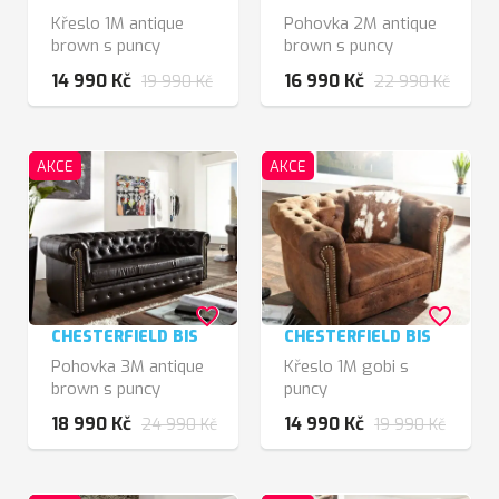
Křeslo 1M antique
Pohovka 2M antique
brown s puncy
brown s puncy
14 990 Kč
16 990 Kč
19 990 Kč
22 990 Kč
AKCE
AKCE
favorite_border
favorite_border
CHESTERFIELD BIS
CHESTERFIELD BIS
Pohovka 3M antique
Křeslo 1M gobi s
brown s puncy
puncy
18 990 Kč
14 990 Kč
24 990 Kč
19 990 Kč