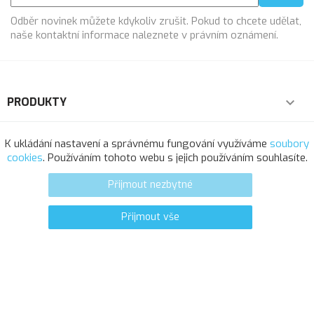
Odběr novinek můžete kdykoliv zrušit. Pokud to chcete udělat,
naše kontaktní informace naleznete v právním oznámení.
PRODUKTY

NAŠE SPOLEČNOST

K ukládání nastavení a správnému fungování využíváme
soubory
cookies
. Používáním tohoto webu s jejich používáním souhlasíte.
VÁŠ ÚČET

Přijmout nezbytné
INFORMACE O OBCHODU
Přijmout vše
8
favorite_border
© 2025 - Softresource, spol. s r.o.