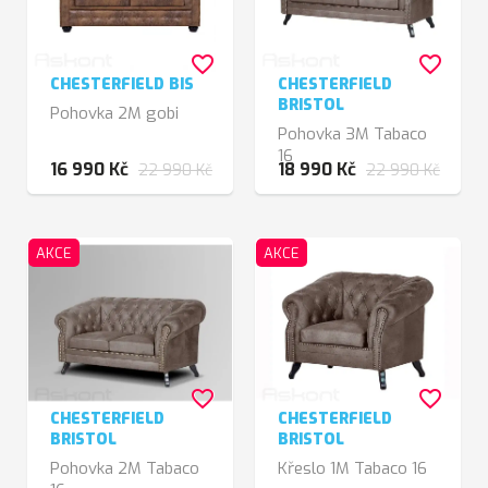
favorite_border
favorite_border
CHESTERFIELD BIS
CHESTERFIELD
BRISTOL
Pohovka 2M gobi
Pohovka 3M Tabaco
16
16 990 Kč
18 990 Kč
22 990 Kč
22 990 Kč
AKCE
AKCE
favorite_border
favorite_border
CHESTERFIELD
CHESTERFIELD
BRISTOL
BRISTOL
Pohovka 2M Tabaco
Křeslo 1M Tabaco 16