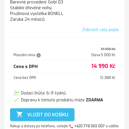
Barevné provedení: Gobi 03
Stabilní dřevěné nohy.
Pružinová vystélka BONELL
Záruka 24 měsíců
Zobrazit celý popis
19 990 Kč
info
Původní cena
Sleva 5 000 Kč
14 990 Kč
Cena s DPH
Cena bez DPH
12 388 Kč
flight_takeoff
Dodací lhůta: 6–9 týdnů

Dopravu k tomuto produktu máte
ZDARMA

VLOŽIT DO KOŠÍKU
Nákup a dotazy po telefonu, volejte
+420 778 065 007
a sdělte
phone