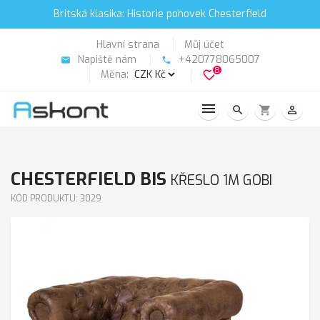
Britská klasika: Historie pohovek Chesterfield
Hlavní strana
Můj účet
Napiště nám
+420778065007
email
phone
8
Měna:
favorite_border
search
shopping_cart
person_outline
CHESTERFIELD BIS
KŘESLO 1M GOBI
KÓD PRODUKTU: 3029