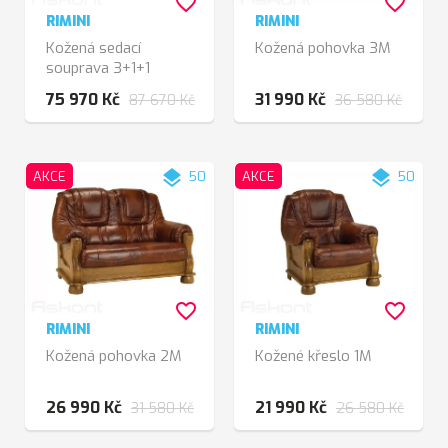
favorite_border
favorite_border
RIMINI
RIMINI
Kožená sedací
Kožená pohovka 3M
souprava 3+1+1
75 970 Kč
31 990 Kč
87 670 Kč
36 580 Kč
layers
layers
AKCE
50
AKCE
50
favorite_border
favorite_border
RIMINI
RIMINI
Kožená pohovka 2M
Kožené křeslo 1M
26 990 Kč
21 990 Kč
31 580 Kč
26 580 Kč