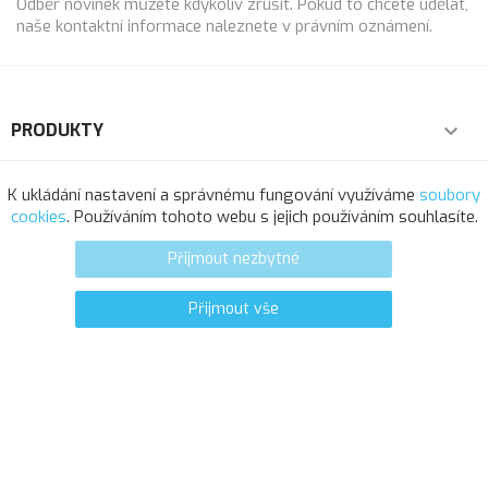
Odběr novinek můžete kdykoliv zrušit. Pokud to chcete udělat,
naše kontaktní informace naleznete v právním oznámení.
PRODUKTY

NAŠE SPOLEČNOST

K ukládání nastavení a správnému fungování využíváme
soubory
cookies
. Používáním tohoto webu s jejich používáním souhlasíte.
VÁŠ ÚČET

Přijmout nezbytné
INFORMACE O OBCHODU
Přijmout vše
0
favorite_border
© 2025 - Softresource, spol. s r.o.