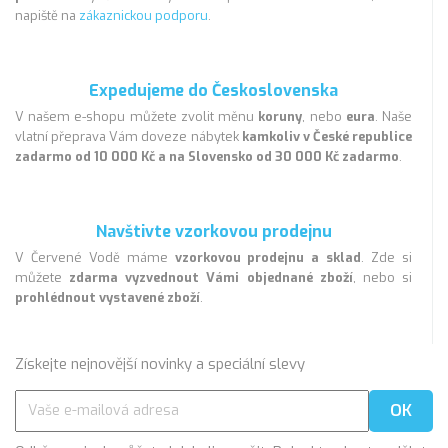
napiště na
zákaznickou podporu
.
Expedujeme do Československa
V našem e-shopu můžete zvolit měnu
koruny
, nebo
eura
. Naše
vlatní přeprava Vám doveze nábytek
kamkoliv v České republice
zadarmo od 10 000 Kč a na Slovensko od 30 000 Kč zadarmo
.
Navštivte vzorkovou prodejnu
V Červené Vodě máme
vzorkovou prodejnu a sklad
. Zde si
můžete
zdarma vyzvednout Vámi objednané zboží
, nebo si
prohlédnout vystavené zboží
.
Získejte nejnovější novinky a speciální slevy