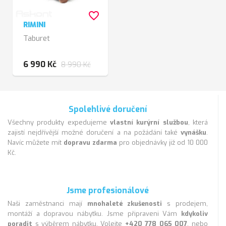
favorite_border
RIMINI
Taburet
6 990 Kč
8 990 Kč
Spolehlivé doručení
Všechny produkty expedujeme
vlastní kurýrní službou
, která
zajistí nejdřívější možné doručení a na požádání také
vynášku
.
Navíc můžete mít
dopravu zdarma
pro objednávky již od 10 000
Kč.
Jsme profesionálové
Naši zaměstnanci mají
mnohaleté zkušenosti
s prodejem,
montáží a dopravou nábytku. Jsme připraveni Vám
kdykoliv
poradit
s výběrem nábytku. Volejte
+420 778 065 007
, nebo