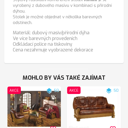
vyrobený z dubového masivu v kombinaci s přírodní
dýhou.
Stolek je možné objednat v několika barevných
odstínech.
Materiál: dubový masiv/přírodní dýha
Ve více barevných provedeních
Odkládací police na tiskoviny
Cena nezahrnuje vyobrazené dekorace
MOHLO BY VÁS TAKÉ ZAJÍMAT
layers
layers
AKCE
50
AKCE
50