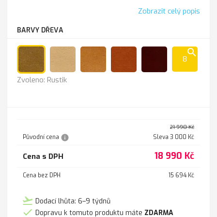
Zobrazit celý popis
BARVY DŘEVA
search
8
Rustik
Přírodní
Olše
Třešeň
Mahagon
Zvoleno: Rustik
21 990 Kč
info
Původní cena
Sleva 3 000 Kč
18 990 Kč
Cena s DPH
Cena bez DPH
15 694 Kč
flight_takeoff
Dodací lhůta: 6–9 týdnů

Dopravu k tomuto produktu máte
ZDARMA