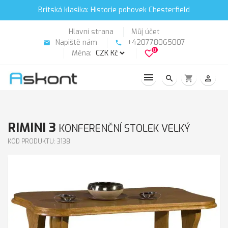
Britská klasika: Historie pohovek Chesterfield
Hlavní strana
Můj účet
Napiště nám
+420778065007
email
phone
0
Měna:
favorite_border
search
shopping_cart
person_outline
RIMINI 3
KONFERENČNÍ STOLEK VELKÝ
KÓD PRODUKTU: 3138