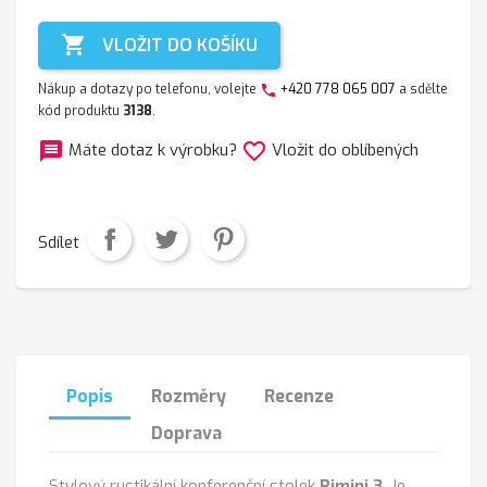

VLOŽIT DO KOŠÍKU
Nákup a dotazy po telefonu, volejte
+420 778 065 007
a sdělte
phone
kód produktu
3138
.
message
favorite_border
Máte dotaz k výrobku?
Vložit do oblíbených
Sdílet
Popis
Rozměry
Recenze
Doprava
Stylový rustikální konferenční stolek
Rimini 3
. Je