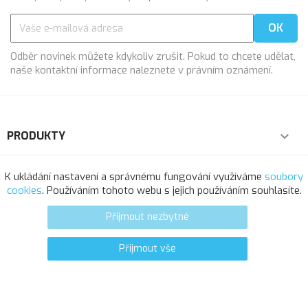
Odběr novinek můžete kdykoliv zrušit. Pokud to chcete udělat,
naše kontaktní informace naleznete v právním oznámení.
PRODUKTY

NAŠE SPOLEČNOST

K ukládání nastavení a správnému fungování využíváme
soubory
cookies
. Používáním tohoto webu s jejich používáním souhlasíte.
VÁŠ ÚČET

Přijmout nezbytné
INFORMACE O OBCHODU
Přijmout vše
0
favorite_border
© 2025 - Softresource, spol. s r.o.