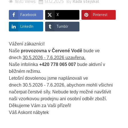
1830 Views
13.12.2025
By
Ráďa stejskal
Facebook
X
Pinterest
LinkedIn
Tumblr
Vážení zákazníci!
Naše
provozovna v Červené Vodě
bude ve
dnech
30.5.2026 - 7.6.2026 uzavřena.
Naše infolinka
+420 778 065 007
bude aktivní v
běžném režimu.
Letošní dovolenou jsme naplánovali ve
dnech
30.5.2026 - 7.6.2026
, abychom mohli všichni
načerpat čerstvé síly. Nebude tedy možné navštívit
naši vzorkovou prodejnu ani osobní odběr zboží.
Děkujeme Vám za Vaši přízeň!
Váš Askont nábytek