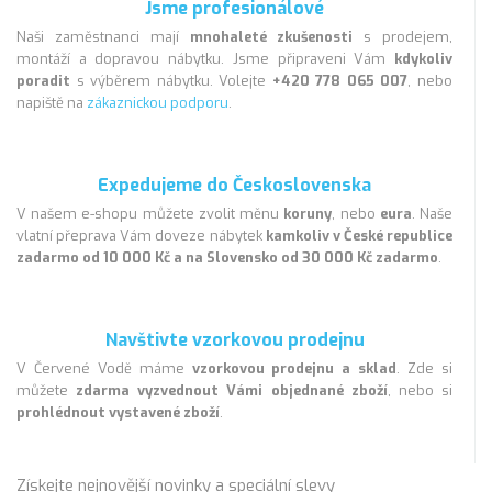
Jsme profesionálové
Naši zaměstnanci mají
mnohaleté zkušenosti
s prodejem,
montáží a dopravou nábytku. Jsme připraveni Vám
kdykoliv
poradit
s výběrem nábytku. Volejte
+420 778 065 007
, nebo
napiště na
zákaznickou podporu
.
Expedujeme do Československa
V našem e-shopu můžete zvolit měnu
koruny
, nebo
eura
. Naše
vlatní přeprava Vám doveze nábytek
kamkoliv v České republice
zadarmo od 10 000 Kč a na Slovensko od 30 000 Kč zadarmo
.
Navštivte vzorkovou prodejnu
V Červené Vodě máme
vzorkovou prodejnu a sklad
. Zde si
můžete
zdarma vyzvednout Vámi objednané zboží
, nebo si
prohlédnout vystavené zboží
.
Získejte nejnovější novinky a speciální slevy