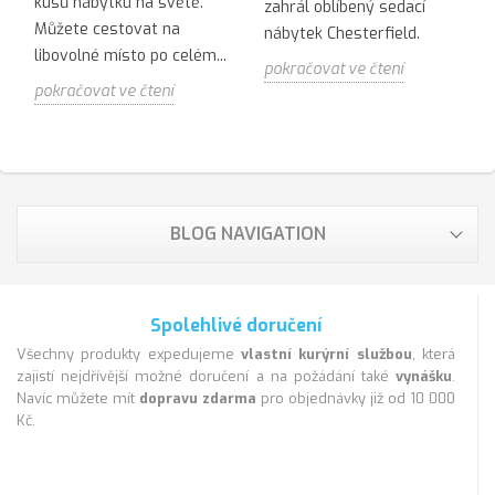
kusů nábytku na světě.
zahrál oblíbený sedací
Můžete cestovat na
nábytek Chesterfield.
libovolné místo po celém...
pokračovat ve čtení
pokračovat ve čtení
BLOG NAVIGATION
Spolehlivé doručení
Všechny produkty expedujeme
vlastní kurýrní službou
, která
zajistí nejdřívější možné doručení a na požádání také
vynášku
.
Navíc můžete mít
dopravu zdarma
pro objednávky již od 10 000
Kč.