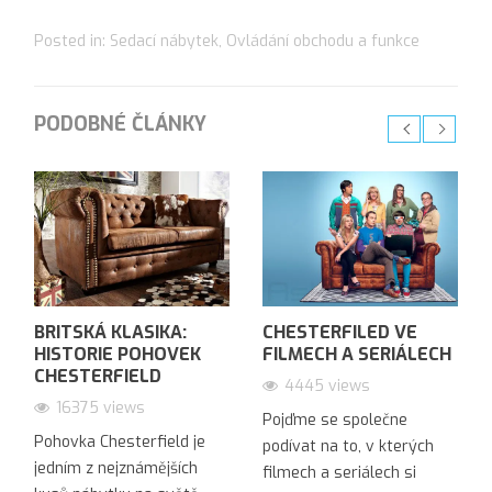
Posted in:
Sedací nábytek
,
Ovládání obchodu a funkce
PODOBNÉ ČLÁNKY
BRITSKÁ KLASIKA:
CHESTERFILED VE
HISTORIE POHOVEK
FILMECH A SERIÁLECH
CHESTERFIELD
4445 views
16375 views
Pojďme se společne
Pohovka Chesterfield je
podívat na to, v kterých
jedním z nejznámějších
filmech a seriálech si