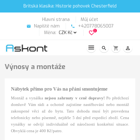
Britská klasika: Historie pohovek Chesterfield
Hlavní strana
Můj účet
Napiště nám
+420778065007
email
phone
0
Měna:
favorite_border
search
shopping_cart
person_outline
Výnosy a montáže
Nábytek přímo pro Vás na přání smontujeme
Montáž a vynáška
nejsou zahrnuty v ceně dopravy!
Po předchozí
domluvě Vám rádi a ochotně zajistíme nastěhování nebo montáž
zakoupené věci až do bytu. Tato dohoda musí být provedena
telefonicky nebo písemně, nejdéle 5 dní před expedicí zboží. Cena
vynášky se odvíjí individuálně od náročnosti konkrétní situace.
Obvyklá cena je 400 Kč/patro.