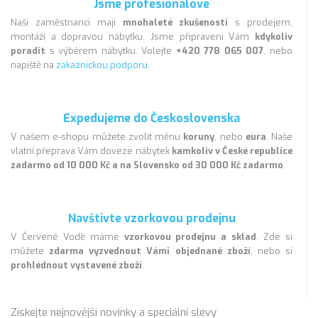
Jsme profesionálové
Naši zaměstnanci mají
mnohaleté zkušenosti
s prodejem,
montáží a dopravou nábytku. Jsme připraveni Vám
kdykoliv
poradit
s výběrem nábytku. Volejte
+420 778 065 007
, nebo
napiště na
zákaznickou podporu
.
Expedujeme do Československa
V našem e-shopu můžete zvolit měnu
koruny
, nebo
eura
. Naše
vlatní přeprava Vám doveze nábytek
kamkoliv v České republice
zadarmo od 10 000 Kč a na Slovensko od 30 000 Kč zadarmo
.
Navštivte vzorkovou prodejnu
V Červené Vodě máme
vzorkovou prodejnu a sklad
. Zde si
můžete
zdarma vyzvednout Vámi objednané zboží
, nebo si
prohlédnout vystavené zboží
.
Získejte nejnovější novinky a speciální slevy