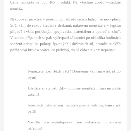
Cena montáže je 300 Kč/ produkt. Ne všechno zboží vyžaduje
montáž.
Nakupovat nábytek v neosobních skladovacích halách se nevyplácí.
Strčí vám do rukou krabici s deskami, nákresem montáže a v lepším
případě i vším potřebným spojovacím materiálem a „poraď si sám“.
V mnoha případech se pak vyčerpaní zákazníci po několika hodinách
snažení ocitají na pokraji fyzických i duševních sil, protože ta skříň
pořád stojí křivě a police, co přebývá, do ní vůbec nikam nepasuje.
Nemůžete nosit těžší věci? Doneseme vám nábytek až do
bytu!
Ušetřete si starosti díky odborné montáži přímo na místě
určení!
Neúspěch nehrozí, naši montéři přesně vědí, co, kam a jak
patří!
Vozidla naší autodopravy jsou vybavená potřebným
nářadím!