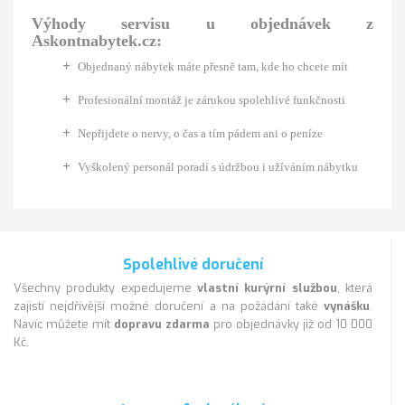
Výhody servisu u objednávek z
Askontnabytek.cz:
+
Objednaný nábytek máte přesně tam, kde ho chcete mít
+
Profesionální montáž je zárukou spolehlivé funkčnosti
+
Nepřijdete o nervy, o čas a tím pádem ani o peníze
+
Vyškolený personál poradí s údržbou i užíváním nábytku
Spolehlivé doručení
Všechny produkty expedujeme
vlastní kurýrní službou
, která
zajistí nejdřívější možné doručení a na požádání také
vynášku
.
Navíc můžete mít
dopravu zdarma
pro objednávky již od 10 000
Kč.