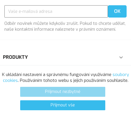
Odběr novinek můžete kdykoliv zrušit. Pokud to chcete udělat,
naše kontaktní informace naleznete v právním oznámení.
PRODUKTY

NAŠE SPOLEČNOST

K ukládání nastavení a správnému fungování využíváme
soubory
cookies
. Používáním tohoto webu s jejich používáním souhlasíte.
VÁŠ ÚČET

Přijmout nezbytné
INFORMACE O OBCHODU
Přijmout vše
0
favorite_border
© 2025 - Softresource, spol. s r.o.