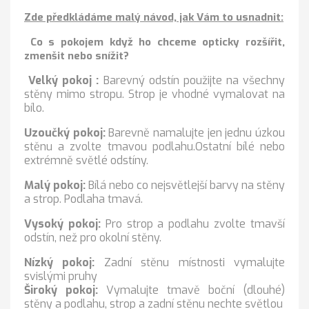
Zde předkládáme malý návod, jak Vám to usnadnit:
Co s pokojem když ho chceme opticky rozšířit,
zmenšit nebo snížit?
Velký pokoj :
Barevný odstín použijte na všechny
stěny mimo stropu. Strop je vhodné vymalovat na
bílo.
Uzoučký pokoj:
Barevně namalujte jen jednu úzkou
stěnu a zvolte tmavou podlahu.Ostatní bílé nebo
extrémně světlé odstíny.
Malý pokoj:
Bílá nebo co nejsvětlejší barvy na stěny
a strop. Podlaha tmavá.
Vysoký pokoj:
Pro strop a podlahu zvolte tmavší
odstín, než pro okolní stěny.
Nízký pokoj:
Zadní stěnu místnosti vymalujte
svislými pruhy
Široký pokoj:
Vymalujte tmavě boční (dlouhé)
stěny a podlahu, strop a zadní stěnu nechte světlou