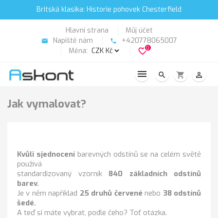
Britská klasika: Historie pohovek Chesterfield
Hlavní strana
Můj účet
Napiště nám
+420778065007
email
phone
0
Měna:
favorite_border
search
shopping_cart
person_outline
Jak vymalovat?
Kvůli sjednocení
barevných odstínů se na celém světě
používá
standardizovaný vzorník
840 základních odstínů
barev.
Je v něm například
25 druhů červené
nebo
38 odstínů
šedé.
A teď si máte vybrat, podle čeho? Toť otázka.