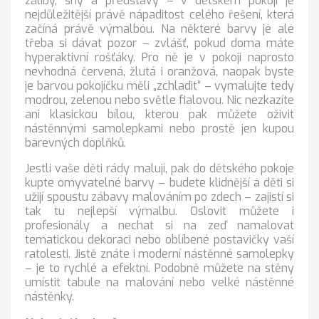
záliby, sny a představy – v dětském pokoji je
nejdůležitější právě nápaditost celého řešení, která
začíná právě výmalbou. Na některé barvy je ale
třeba si dávat pozor – zvlášť, pokud doma máte
hyperaktivní rošťáky. Pro ně je v pokoji naprosto
nevhodná červená, žlutá i oranžová, naopak byste
je barvou pokojíčku měli „zchladit“ – vymalujte tedy
modrou, zelenou nebo světle fialovou. Nic nezkazíte
ani klasickou bílou, kterou pak můžete oživit
nástěnnými samolepkami nebo prostě jen kupou
barevných doplňků.
Jestli vaše děti rády malují, pak do dětského pokoje
kupte omyvatelné barvy – budete klidnější a děti si
užijí spoustu zábavy malováním po zdech – zajistí si
tak tu nejlepší výmalbu. Oslovit můžete i
profesionály a nechat si na zeď namalovat
tematickou dekoraci nebo oblíbené postavičky vaší
ratolesti. Jistě znáte i moderní nástěnné samolepky
– je to rychlé a efektní. Podobně můžete na stěny
umístit tabule na malování nebo velké nástěnné
nástěnky.