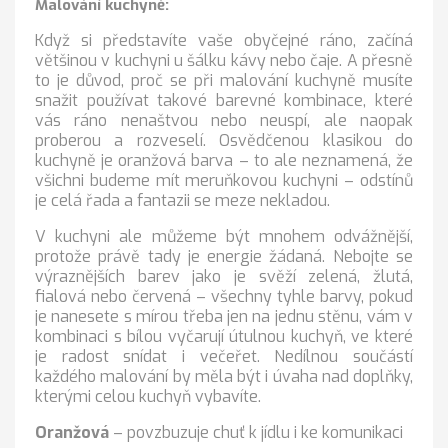
Malování kuchyně:
Když si představíte vaše obyčejné ráno, začíná
většinou v kuchyni u šálku kávy nebo čaje. A přesně
to je důvod, proč se při malování kuchyně musíte
snažit používat takové barevné kombinace, které
vás ráno nenaštvou nebo neuspí, ale naopak
proberou a rozveselí. Osvědčenou klasikou do
kuchyně je oranžová barva – to ale neznamená, že
všichni budeme mít meruňkovou kuchyni – odstínů
je celá řada a fantazii se meze nekladou.
V kuchyni ale můžeme být mnohem odvážnější,
protože právě tady je energie žádaná. Nebojte se
výraznějších barev jako je svěží zelená, žlutá,
fialová nebo červená – všechny tyhle barvy, pokud
je nanesete s mírou třeba jen na jednu stěnu, vám v
kombinaci s bílou vyčarují útulnou kuchyň, ve které
je radost snídat i večeřet. Nedílnou součástí
každého malování by měla být i úvaha nad doplňky,
kterými celou kuchyň vybavíte.
Oranžová
– povzbuzuje chuť k jídlu i ke komunikaci