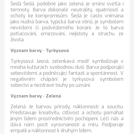
Šedá Šedá, podobně jako zelená, je směsí světla i
temnoty. Barva dokonalé neutrality, opatrnosti a
ochoty ke kompromisům. Šedá je často vnímána
jako nudná barva, typická barva stínů, je symbolem
nevědomí či podvědomého konání. Je to barva
potlačování, omezování, nejistoty a strachu ze
života.
Význam barvy
-
Tyrkysová
Tyrkysová Jasná, zelenkavá modř symbolizuje v
mnoha kulturách svobodnou duši. Barva podporující
sebevědomí a podněcující fantazii a spontánnost. V
negativním chápání je tyrkysová symbolem
sobectví a nezdravé touhy po uznání.
Význam barvy
-
Zelená
Zelená Je barvou přírody, náklonnosti a soucitu.
Představuje kreativitu, citlivost a ochotu pomáhat
jiným lidem prostřednictvím pochopení. Léčí nás a
dává nám pocit vyrovnanosti a míru. Podporuje
empatii a náklonnost k druhým lidem.