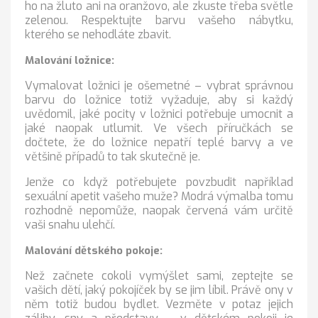
ho na žluto ani na oranžovo, ale zkuste třeba světle
zelenou. Respektujte barvu vašeho nábytku,
kterého se nehodláte zbavit.
Malování ložnice:
Vymalovat ložnici je ošemetné – vybrat správnou
barvu do ložnice totiž vyžaduje, aby si každý
uvědomil, jaké pocity v ložnici potřebuje umocnit a
jaké naopak utlumit. Ve všech příručkách se
dočtete, že do ložnice nepatří teplé barvy a ve
většině případů to tak skutečně je.
Jenže co když potřebujete povzbudit například
sexuální apetit vašeho muže? Modrá výmalba tomu
rozhodně nepomůže, naopak červená vám určitě
vaši snahu ulehčí.
Malování dětského pokoje:
Než začnete cokoli vymýšlet sami, zeptejte se
vašich dětí, jaký pokojíček by se jim líbil. Právě ony v
něm totiž budou bydlet. Vezměte v potaz jejich