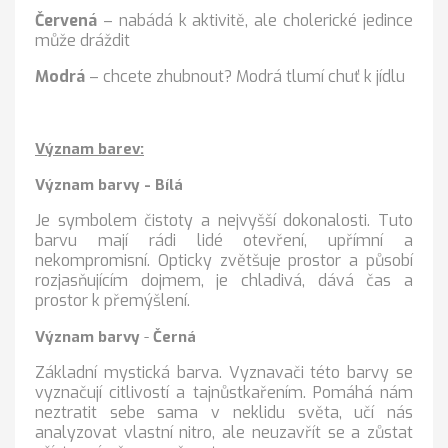
Červená
– nabádá k aktivitě, ale cholerické jedince
může dráždit
Modrá
– chcete zhubnout? Modrá tlumí chuť k jídlu
Význam barev:
Význam barvy
- Bílá
Je symbolem čistoty a nejvyšší dokonalosti. Tuto
barvu mají rádi lidé otevření, upřímní a
nekompromisní. Opticky zvětšuje prostor a působí
rozjasňujícím dojmem, je chladivá, dává čas a
prostor k přemýšlení.
Význam barvy
-
Černá
Základní mystická barva. Vyznavači této barvy se
vyznačují citlivostí a tajnůstkařením. Pomáhá nám
neztratit sebe sama v neklidu světa, učí nás
analyzovat vlastní nitro, ale neuzavřít se a zůstat