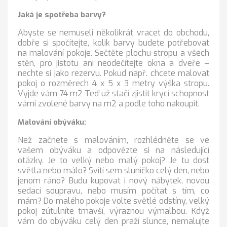
Jaká je spotřeba barvy?
Abyste se nemuseli několikrát vracet do obchodu,
dobře si spočítejte, kolik barvy budete potřebovat
na malování pokoje. Sečtěte plochu stropu a všech
stěn, pro jistotu ani neodečítejte okna a dveře –
nechte si jako rezervu. Pokud např. chcete malovat
pokoj o rozměrech 4 x 5 x 3 metry výška stropu.
Vyjde vám 74 m2 Teď už stačí zjistit krycí schopnost
vámi zvolené barvy na m2 a podle toho nakoupit.
Malování obýváku:
Než začnete s malováním, rozhlédněte se ve
vašem obýváku a odpovězte si na následující
otázky. Je to velký nebo malý pokoj? Je tu dost
světla nebo málo? Svítí sem sluníčko celý den, nebo
jenom ráno? Budu kupovat i nový nábytek, novou
sedací soupravu, nebo musím počítat s tím, co
mám? Do malého pokoje volte světlé odstíny, velký
pokoj zútulníte tmavší, výraznou výmalbou. Když
vám do obýváku celý den praží slunce, nemalujte