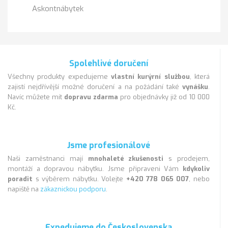
Askontnábytek
Spolehlivé doručení
Všechny produkty expedujeme
vlastní kurýrní službou
, která
zajistí nejdřívější možné doručení a na požádání také
vynášku
.
Navíc můžete mít
dopravu zdarma
pro objednávky již od 10 000
Kč.
Jsme profesionálové
Naši zaměstnanci mají
mnohaleté zkušenosti
s prodejem,
montáží a dopravou nábytku. Jsme připraveni Vám
kdykoliv
poradit
s výběrem nábytku. Volejte
+420 778 065 007
, nebo
napiště na
zákaznickou podporu
.
Expedujeme do Československa