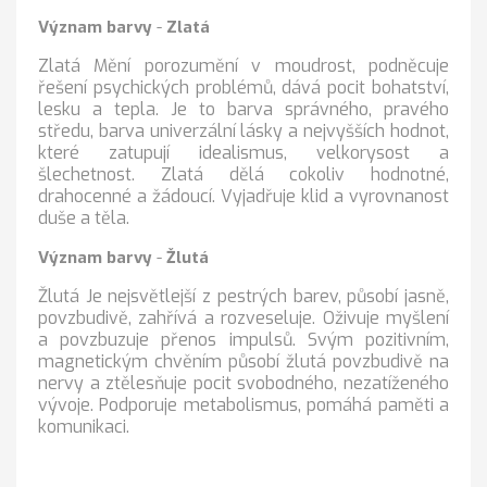
Význam barvy
-
Zlatá
Zlatá Mění porozumění v moudrost, podněcuje
řešení psychických problémů, dává pocit bohatství,
lesku a tepla. Je to barva správného, pravého
středu, barva univerzální lásky a nejvyšších hodnot,
které zatupují idealismus, velkorysost a
šlechetnost. Zlatá dělá cokoliv hodnotné,
drahocenné a žádoucí. Vyjadřuje klid a vyrovnanost
duše a těla.
Význam barvy
-
Žlutá
Žlutá Je nejsvětlejší z pestrých barev, působí jasně,
povzbudivě, zahřívá a rozveseluje. Oživuje myšlení
a povzbuzuje přenos impulsů. Svým pozitivním,
magnetickým chvěním působí žlutá povzbudivě na
nervy a ztělesňuje pocit svobodného, nezatíženého
vývoje. Podporuje metabolismus, pomáhá paměti a
komunikaci.