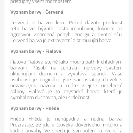
přístupný všem možnostem.
Význam barvy
-
Červená
Červená Je barvou krve. Pokud dáváte přednost
této barvě, býváte často impulzivní, dokonce až
agresivní. Znamená pohyb, energii a životní sílu.
Červená barva je extrovertní a stimulující barva.
Význam barvy
-
Fialová
Fialová Fialová stejně jako modrá patří k chladným
barvám. Působí na centrální nervový systém
uklidňujícím dojmem a vyvolává spánek. Vaše
osobnost je originální, jste samostatný člověk s
nezávislými názory a máte zřejmě umělecké
sklony. Fialová je to mystická barva, která je
symbolem duchovna, ale i srdečnosti.
Význam barvy
-
Hnědá
Hnědá Hnědá je nenápadná a nudná barva.
Prozrazuje, že jde o člověka důvěřivého, milého a
klidné povahy. Ve snech je symbolem konvencí a