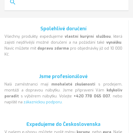
search
Spolehlivé doručení
Všechny produkty expedujeme
vlastní kurýrní službou
, která
zajistí nejdřívější možné doručení a na požádání také
vynášku
.
Navíc můžete mít
dopravu zdarma
pro objednávky již od 10 000
Kč.
Jsme profesionálové
Naši zaměstnanci mají
mnohaleté zkušenosti
s prodejem,
montáží a dopravou nábytku. Jsme připraveni Vám
kdykoliv
poradit
s výběrem nábytku. Volejte
+420 778 065 007
, nebo
napiště na
zákaznickou podporu
.
Expedujeme do Československa
V našem e-shopu můžete zvolit měnu
koruny
, nebo
eura
. Naše