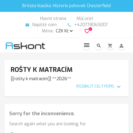
Britská klasika: Historie pohovek Chesterfield
Hlavní strana
Můj účet
Napiště nám
+420778065007
email
phone
0
Měna:
favorite_border
search
shopping_cart
person_outline
ROŠTY K MATRACÍM
[[rošty k matracím ]] **2026 **
expand_more
ROZBALIT CELÝ POPIS
Sorry for the inconvenience.
Search again what you are looking for