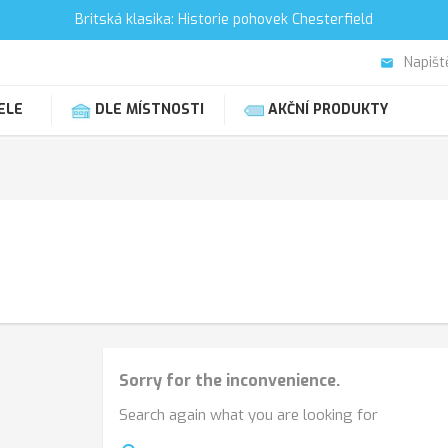
Britská klasika: Historie pohovek Chesterfield
Napišt
email
ELE
DLE MÍSTNOSTI
AKČNÍ PRODUKTY
Sorry for the inconvenience.
Search again what you are looking for