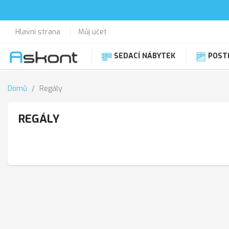
Hlavní strana
Můj účet
SEDACÍ NÁBYTEK
POST
Domů
Regály
REGÁLY
[[regály a poličky]] **1726**