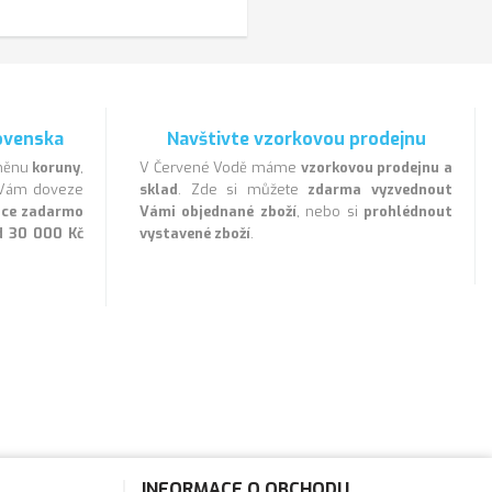
ovenska
Navštivte vzorkovou prodejnu
 měnu
koruny
,
V Červené Vodě máme
vzorkovou prodejnu a
a Vám doveze
sklad
. Zde si můžete
zdarma vyzvednout
lice zadarmo
Vámi objednané zboží
, nebo si
prohlédnout
d 30 000 Kč
vystavené zboží
.
INFORMACE O OBCHODU