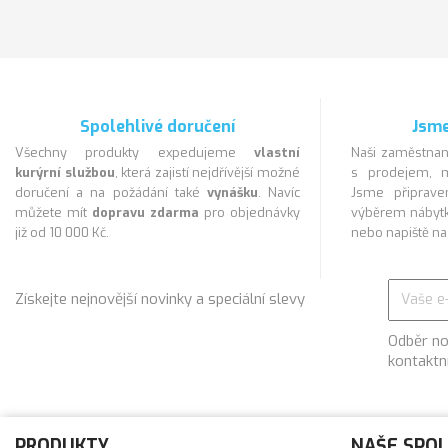
Spolehlivé doručení
Jsme
Všechny produkty expedujeme
vlastní
Naši zaměstnan
kurýrní službou
, která zajistí nejdřívější možné
s prodejem, m
doručení a na požádání také
vynášku
. Navíc
Jsme připra
můžete mít
dopravu zdarma
pro objednávky
výběrem nábytk
již od 10 000 Kč.
nebo napiště n
Získejte nejnovější novinky a speciální slevy
Odběr no
kontaktn
PRODUKTY
NAŠE SPO