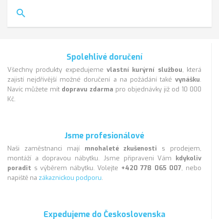
pouze dřevěné.
Pokud si nejste jisti, že dokážete sladit
search
židle s ostatním nábytkem, využijte nabídky celých
jídelních setů. U těch máte zaručeno, že odstín židlí
a stolu bude stejný. Výhodou těchto jídelních setů bývá
i výrazně nižší cena než u samostatného nákupu.
Spolehlivé doručení
[[židle]] **1664 **
Všechny produkty expedujeme
vlastní kurýrní službou
, která
zajistí nejdřívější možné doručení a na požádání také
vynášku
.
Navíc můžete mít
dopravu zdarma
pro objednávky již od 10 000
Kč.
Jsme profesionálové
Naši zaměstnanci mají
mnohaleté zkušenosti
s prodejem,
montáží a dopravou nábytku. Jsme připraveni Vám
kdykoliv
poradit
s výběrem nábytku. Volejte
+420 778 065 007
, nebo
napiště na
zákaznickou podporu
.
Expedujeme do Československa